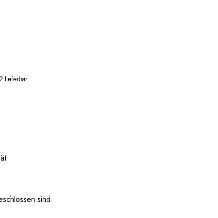
 lieferbar
tät
eschlossen sind.